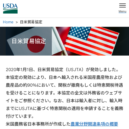
Menu
Home
日米貿易協定
日米貿易協定
2020年1月1日、日米貿易協定（USJTA）が発効しました。
本協定の発効により、日本へ輸入される米国産農産物および
農産品の約90％において、関税が撤廃もしくは特恵関税待遇
を受けることになります。本協定の全文は外務省のウェブサ
イトをご参照ください。なお、日本は輸入者に対し、輸入時
までにUSJTAに基づく特恵関税の適用を申請することを義務
付けています。
米国農務省日本事務所が作成した
農業分野関連条項の概要