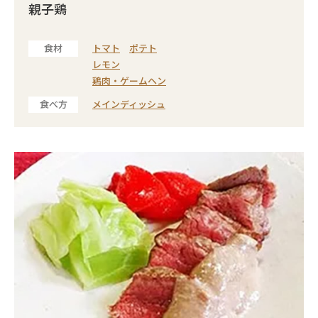
親子鶏
食材
トマト
ポテト
レモン
鶏肉・ゲームヘン
食べ方
メインディッシュ