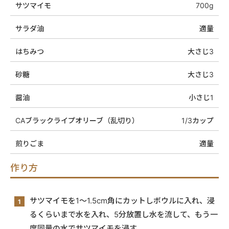
サツマイモ
700g
サラダ油
適量
はちみつ
大さじ3
砂糖
大さじ3
醤油
小さじ1
CAブラックライプオリーブ（乱切り）
1/3カップ
煎りごま
適量
作り方
サツマイモを1〜1.5cm角にカットしボウルに入れ、浸
るくらいまで水を入れ、5分放置し水を流して、もう一
度同量の水でサツマイモを浸す。